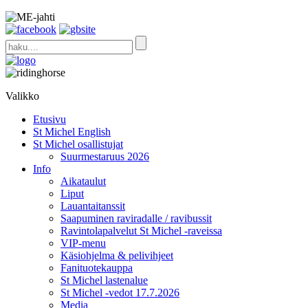
Valikko
Etusivu
St Michel English
St Michel osallistujat
Suurmestaruus 2026
Info
Aikataulut
Liput
Lauantaitanssit
Saapuminen raviradalle / ravibussit
Ravintolapalvelut St Michel -raveissa
VIP-menu
Käsiohjelma & pelivihjeet
Fanituotekauppa
St Michel lastenalue
St Michel -vedot 17.7.2026
Media