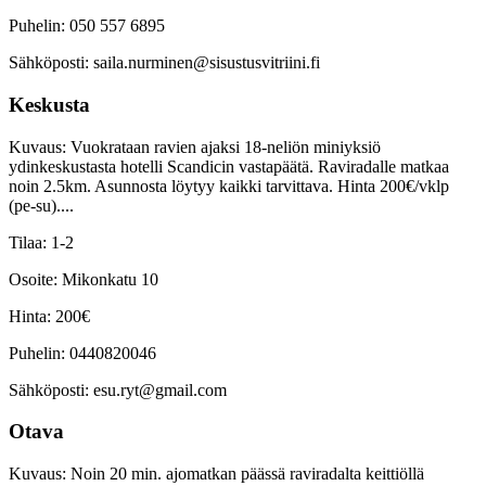
Puhelin:
050 557 6895
Sähköposti:
saila.nurminen@sisustusvitriini.fi
Keskusta
Kuvaus:
Vuokrataan ravien ajaksi 18-neliön miniyksiö
ydinkeskustasta hotelli Scandicin vastapäätä. Raviradalle matkaa
noin 2.5km. Asunnosta löytyy kaikki tarvittava. Hinta 200€/vklp
(pe-su)....
Tilaa:
1-2
Osoite:
Mikonkatu 10
Hinta:
200€
Puhelin:
0440820046
Sähköposti:
esu.ryt@gmail.com
Otava
Kuvaus:
Noin 20 min. ajomatkan päässä raviradalta keittiöllä