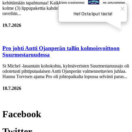
kehittämään tapahtumaa! Kaikkien vastanneiden kesken arvomme
kolme (3) lippupakettia kahdelle hengelle vuoden 2027 St Michel –
raveihin...
19.7.2026
Pro johti Antti Ojanperän tallin kolmoisvoittoon
Suurmestaruudessa
St Michel -lauantain kohokohta, kylmäveristen Suurmestaruusajo oli
odotetusti pihtiputaalaisen Antti Ojanperän valmennettavien juhlaa.
Hannu Torvisen ajama Pro oli johtopaikalta lopussa selvästi paras...
18.7.2026
Facebook
Twitter