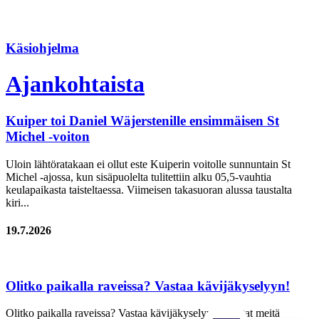
Käsiohjelma
Ajankohtaista
Kuiper toi Daniel Wäjerstenille ensimmäisen St
Michel -voiton
Uloin lähtöratakaan ei ollut este Kuiperin voitolle sunnuntain St
Michel -ajossa, kun sisäpuolelta tulitettiin alku 05,5-vauhtia
keulapaikasta taisteltaessa. Viimeisen takasuoran alussa taustalta
kiri...
19.7.2026
Olitko paikalla raveissa? Vastaa kävijäkyselyyn!
Olitko paikalla raveissa? Vastaa kävijäkyselyyn ja autat meitä