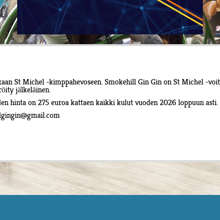
ukaan St Michel -kimppahevoseen. Smokehill Gin Gin on St Michel -v
ity jälkeläinen.
n hinta on 275 euroa kattaen kaikki kulut vuoden 2026 loppuun asti.
lgingin@gmail.com