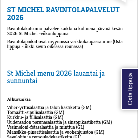
ST MICHEL RAVINTOLAPALVELUT
2026
Ravintolakatsomo palvelee kaikkina kolmena päivinä kesän
2026 St Michel -viikonloppuna.
Ravintolapaikat ovat myynnissä verkkokaupassamme (Osta
lippuja -linkki sivun oikeassa reunassa).
St Michel menu 2026 lauantai ja
sunnuntai
Alkuruokia
Viher-yrttisalaattia ja talon kastiketta (GM)
Tomaatti-sipulisalaattia (GM)
Kurkku- ja tillisalaattia (GM)
Uudensadon perunasalaattia ja sinappikastiketta (GM)
Vesimeloni-fetasalaattia ja minttua (GL)
Mansikka-pinaattisalaattia ja vuohenjuustoa (GM)
Savulohta ja remouladekastiketta (GL)