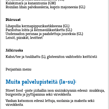
Kalakimara ja kananmunia (GM)
Roinilan lihan palvikassleria, kapris majoneesia (GL)
Pääruuat
Lihapullia kermapippurikastikkeessa (GL)
Pariloitua lohta ja kermaviilikastiketta (GL)
Uudensadon perunaa ja paahdettuja juureksia (GL)
Leivät, piirakat, levitteet
Jälkiruoka
Kahvi/tee ja tuulihattu (L), gluteeniton vaihtoehto keittiöstä
Perjantain menu:
Muita palvelupisteitä (la-su):
Street food -piste jäähallin ison sisäänkäynnin edessä: muikkuja,
burgereita ja pyttipannua sekä virvokkeita.
Vanhan katsomon edessä lettuja, suolaisia ja makeita sekä
virvokkeita.