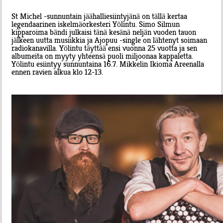
St Michel -sunnuntain jäähalliesiintyjänä on tällä kertaa
legendaarinen iskelmäorkesteri Yölintu. Simo Silmun
kipparoima bändi julkaisi tänä kesänä neljän vuoden tauon
jälkeen uutta musiikkia ja Ajopuu -single on lähtenyt soimaan
radiokanavilla. Yölintu täyttää ensi vuonna 25 vuotta ja sen
albumeita on myyty yhteensä puoli miljoonaa kappaletta.
Yölintu esiintyy sunnuntaina 16.7. Mikkelin Ikioma Areenalla
ennen ravien alkua klo 12-13.