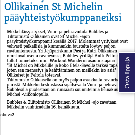
Ollikainen St Michelin
pääyhteistyökumppaneiksi
Mikkeliläisyritykset, Viini- ja peliravintola Bubbles ja
Tilitoimisto Ollikainen ovat St Michel -ajon
pääyhteistyökumppanit kesällä 2017. Molemmat yritykset ovat
vahvasti paikallisia ja kummankin taustalta löytyy paljon
ravituntemusta. Yrittäjäpariskunta Pasi ja Katri Ollikainen
omistavat useita ravihevosia, Bubbles-yrittäjä Antti Peltola on
tullut tunnetuksi mm. Workout Wonderin osaomistajana.
”St Michel on Mikkelille ja koko Etelä-Savolle tärkeä tapahtuma,
joten sen menestys ja kehittäminen on meillekin iso asia”,
Ollikaiset ja Peltola toteavat.
Tilitoimisto Ollikaisella on myös paljon asiakkaita raviurheilun
piiristä. Mikkelin keskustassa sijaitsevalla Viini- ja peliravintola
Bubblesilla puolestaan on runsaasti suunnitelmia heinäkuun St
Michel -viikonlopulle.
Bubbles & Tilitoimisto Ollikainen St Michel -ajo ravataan
Mikkelin vauhtiradalla 16. heinäkuuta.