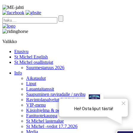
Valikko
Etusivu
St Michel English
St Michel osallistujat
Suurmestaruus 2026
Info
Aikataulut
Liput
Lauantaitanssit
Saapuminen raviradalle / ravibussit
Ravintolapalvelut St Michel -raveissa
VIP-menu
Käsiohjelma & pelivihjeet
Fanituotekauppa
St Michel lastenalue
St Michel -vedot 17.7.2026
Media