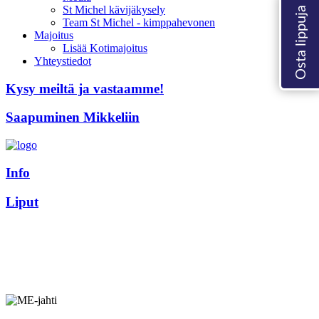
St Michel kävijäkysely
Team St Michel - kimppahevonen
Majoitus
Lisää Kotimajoitus
Yhteystiedot
Kysy meiltä ja vastaamme!
Saapuminen Mikkeliin
Info
Liput