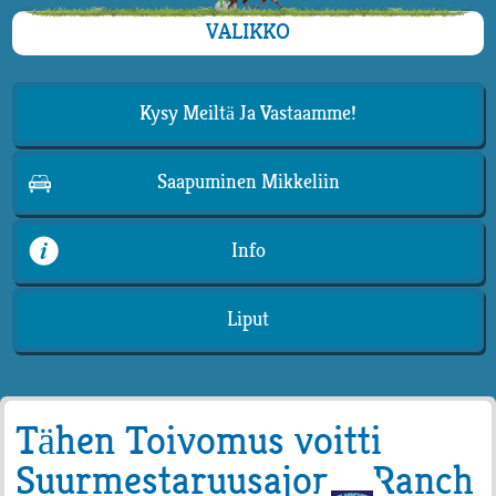
VALIKKO
Kysy Meiltä Ja Vastaamme!
Saapuminen Mikkeliin
Info
Liput
Tähen Toivomus voitti
Suurmestaruusajon – Ranch