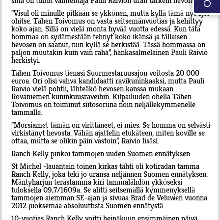
siitä on tullut valmentaja Pauli Raivion uran tärkein hevonen.
”Visul oli minulle pitkään se ykkönen, mutta kyllä tämä nyt ajoi
ohitse. Tähen Toivomus on vasta seitsemänvuotias ja kehittyy
koko ajan. Sillä on vielä monta hyvää vuotta edessä. Kun tätä
hommaa on sydämestään tehnyt koko ikänsä ja tällaisen
hevosen on saanut, niin kyllä se herkistää. Tässä hommassa on
paljon muutakin kuin vain raha”, hankasalmelainen Pauli Raivio
herkistyi.
Tähen Toivomus tienasi Suurmestaruusajon voitosta 20 000
euroa. Ori olisi vahva kandidaatti ravikuninkaaksi, mutta Pauli
Raivio vielä pohtii, lähteäkö hevosen kanssa mukaan
Rovaniemen kuninkuusraveihin. Kilpailuiden ohella Tähen
Toivomus on toiminut siitosoriina noin neljällekymmenelle
tammalle.
”Morsiamet tämän on virittäneet, ei mies. Se homma on selvästi
virkistänyt hevosta. Vähän ajattelin etukäteen, miten koville se
ottaa, mutta se olikin päin vastoin”, Raivio lisäsi.
Ranch Kelly pinkoi tammojen uuden Suomen ennätyksen
St Michel -lauantain toinen kirkas tähti oli kotiradan tamma
Ranch Kelly, joka teki jo uransa neljännen Suomen ennätyksen.
Mäntyharjun terästamma kiri tammalähdön ykköseksi
tuloksella 09,7/1609a. Se alitti seitsemällä kymmenyksellä
tammojen aiemman SE-ajan ja sivuaa Brad de Veluwen vuonna
2012 juoksemaa absoluuttista Suomen ennätystä.
10-vuotias Ranch Kelly voitti heinäkuun ensimmäinen päivä