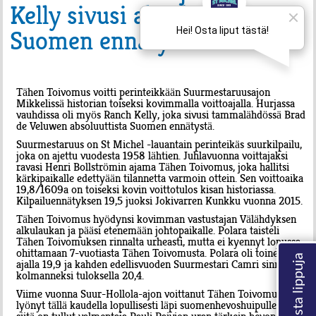
Kelly sivusi absoluuttista
Suomen ennätystä
Tähen Toivomus voitti perinteikkään Suurmestaruusajon
Mikkelissä historian toiseksi kovimmalla voittoajalla. Hurjassa
vauhdissa oli myös Ranch Kelly, joka sivusi tammalähdössä Brad
de Veluwen absoluuttista Suomen ennätystä.
Suurmestaruus on St Michel -lauantain perinteikäs suurkilpailu,
joka on ajettu vuodesta 1958 lähtien. Juhlavuonna voittajaksi
ravasi Henri Bollströmin ajama Tähen Toivomus, joka hallitsi
kärkipaikalle edettyään tilannetta varmoin ottein. Sen voittoaika
19,8/1609a on toiseksi kovin voittotulos kisan historiassa.
Kilpailuennätyksen 19,5 juoksi Jokivarren Kunkku vuonna 2015.
Tähen Toivomus hyödynsi kovimman vastustajan Välähdyksen
alkulaukan ja pääsi etenemään johtopaikalle. Polara taisteli
Tähen Toivomuksen rinnalta urheasti, mutta ei kyennyt lopussa
ohittamaan 7-vuotiasta Tähen Toivomusta. Polara oli toinen
ajalla 19,9 ja kahden edellisvuoden Suurmestari Camri sinnitteli
kolmanneksi tuloksella 20,4.
Viime vuonna Suur-Hollola-ajon voittanut Tähen Toivomus on
lyönyt tällä kaudella lopullisesti läpi suomenhevoshuipulle, ja