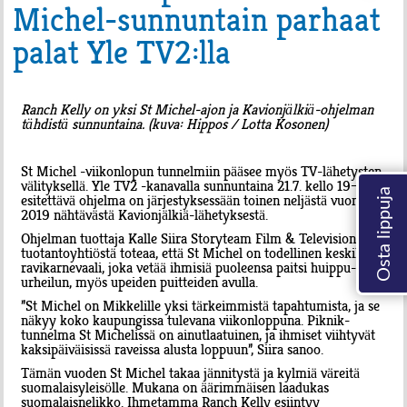
Michel-sunnuntain parhaat
palat Yle TV2:lla
Ranch Kelly on yksi St Michel-ajon ja Kavionjälkiä-ohjelman
tähdistä sunnuntaina. (kuva: Hippos / Lotta Kosonen)
St Michel -viikonlopun tunnelmiin pääsee myös TV-lähetysten
välityksellä. Yle TV2 -kanavalla sunnuntaina 21.7. kello 19–20.10
esitettävä ohjelma on järjestyksessään toinen neljästä vuonna
2019 nähtävästä Kavionjälkiä-lähetyksestä.
Ohjelman tuottaja Kalle Siira Storyteam Film & Television -
tuotantoyhtiöstä toteaa, että St Michel on todellinen keskikesän
ravikarnevaali, joka vetää ihmisiä puoleensa paitsi huippu-
urheilun, myös upeiden puitteiden avulla.
”St Michel on Mikkelille yksi tärkeimmistä tapahtumista, ja se
näkyy koko kaupungissa tulevana viikonloppuna. Piknik-
tunnelma St Michelissä on ainutlaatuinen, ja ihmiset viihtyvät
kaksipäiväisissä raveissa alusta loppuun”, Siira sanoo.
Tämän vuoden St Michel takaa jännitystä ja kylmiä väreitä
suomalaisyleisölle. Mukana on äärimmäisen laadukas
suomalaisnelikko. Ihmetamma Ranch Kelly esiintyy