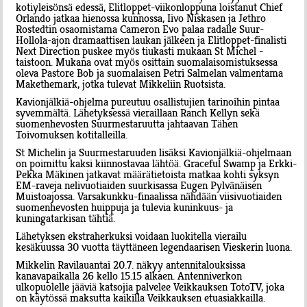
kotiyleisönsä edessä, Elitloppet-viikonloppuna loistanut Chief
Orlando jatkaa hienossa kunnossa, Iivo Niskasen ja Jethro
Rostedtin osaomistama Cameron Evo palaa radalle Suur-
Hollola-ajon dramaattisen laukan jälkeen ja Elitloppet-finalisti
Next Direction puskee myös tiukasti mukaan St Michel -
taistoon. Mukana ovat myös osittain suomalaisomistuksessa
oleva Pastore Bob ja suomalaisen Petri Salmelan valmentama
Makethemark, jotka tulevat Mikkeliin Ruotsista.
Kavionjälkiä-ohjelma pureutuu osallistujien tarinoihin pintaa
syvemmältä. Lähetyksessä vieraillaan Ranch Kellyn sekä
suomenhevosten Suurmestaruutta jahtaavan Tähen
Toivomuksen kotitalleilla.
St Michelin ja Suurmestaruuden lisäksi Kavionjälkiä-ohjelmaan
on poimittu kaksi kiinnostavaa lähtöä. Graceful Swamp ja Erkki-
Pekka Mäkinen jatkavat määrätietoista matkaa kohti syksyn
EM-raveja nelivuotiaiden suurkisassa Eugen Pylvänäisen
Muistoajossa. Varsakunkku-finaalissa nähdään viisivuotiaiden
suomenhevosten huippuja ja tulevia kuninkuus- ja
kuningatarkisan tähtiä.
Lähetyksen ekstraherkuksi voidaan luokitella vierailu
kesäkuussa 30 vuotta täyttäneen legendaarisen Vieskerin luona.
Mikkelin Ravilauantai 20.7. näkyy antennitalouksissa
kanavapaikalla 26 kello 15.15 alkaen. Antenniverkon
ulkopuolelle jääviä katsojia palvelee Veikkauksen TotoTV, joka
on käytössä maksutta kaikilla Veikkauksen etuasiakkailla.