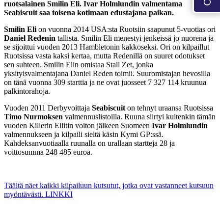
ruotsalainen Smilin Eli. Ivar Holmlundin valmentama
Seabiscuit
saa toisena kotimaan edustajana paikan.
Smilin Eli
on vuonna 2014 USA:sta Ruotsiin saapunut 5-vuotias ori
Daniel Redenin
tallista. Smilin Eli menestyi jenkeissä jo nuorena ja
se sijoittui vuoden 2013 Hambletonin kakkoseksi. Ori on kilpaillut
Ruotsissa vasta kaksi kertaa, mutta Redenillä on suuret odotukset
sen suhteen. Smilin Elin omistaa Stall Zet, jonka
yksityisvalmentajana Daniel Reden toimii. Suuromistajan hevosilla
on tänä vuonna 309 starttia ja ne ovat juosseet 7 327 114 kruunua
palkintorahoja.
Vuoden 2011 Derbyvoittaja
Seabiscuit
on tehnyt uraansa Ruotsissa
Timo Nurmoksen
valmennuslistoilla. Ruuna siirtyi kuitenkin tämän
vuoden Killerin Eliitin voiton jälkeen Suomeen
Ivar Holmlundin
valmennukseen ja kilpaili sieltä käsin Kymi GP:ssä.
Kahdeksanvuotiaalla ruunalla on urallaan startteja 28 ja
voittosumma 248 485 euroa.
Täältä näet kaikki kilpailuun kutsutut, jotka ovat vastanneet kutsuun
myöntävästi. LINKKI