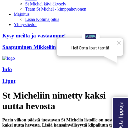
St Michel kävijäkysely
Team St Michel - kimppahevonen
Majoitus
Lisää Kotimajoitus
Yhteystiedot
Kysy meiltä ja vastaamme!
Saapuminen Mikkeliin
Info
Liput
St Micheliin nimetty kaksi
uutta hevosta
Parin viikon päästä juostavan St Michelin listoille on nostettu
kaksi uutta hevosta. Lisää kansainvälisyyttä kilpailuun tuo