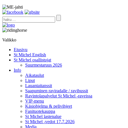
Valikko
Etusivu
St Michel English
St Michel osallistujat
Suurmestaruus 2026
Info
Aikataulut
Liput
Lauantaitanssit
Saapuminen raviradalle / ravibussit
Ravintolapalvelut St Michel -raveissa
VIP-menu
Käsiohjelma & pelivihjeet
Fanituotekauppa
St Michel lastenalue
St Michel -vedot 17.7.2026
Media