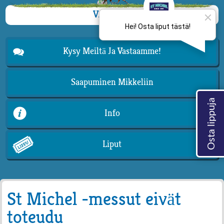
VALIKKO
Kysy Meiltä Ja Vastaamme!
Saapuminen Mikkeliin
Info
Liput
St Michel -messut eivät
toteudu