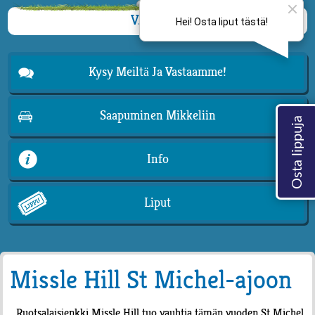
VALIKKO
Kysy Meiltä Ja Vastaamme!
Saapuminen Mikkeliin
Info
Liput
Missle Hill St Michel-ajoon
Ruotsalaisjenkki Missle Hill tuo vauhtia tämän vuoden St Michel