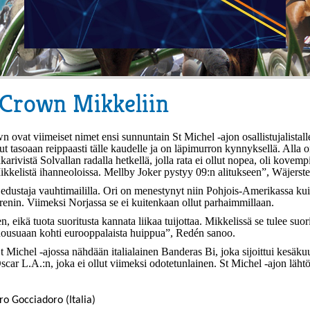
 Crown Mikkeliin
n ovat viimeiset nimet ensi sunnuntain St Michel -ajon osallistujalistal
 tasoaan reippaasti tälle kaudelle ja on läpimurron kynnyksellä. Alla on
takarivistä Solvallan radalla hetkellä, jolla rata ei ollut nopea, oli ko
ikkelistä ihanneoloissa. Mellby Joker pystyy 09:n alitukseen”, Wäjerst
dustaja vauhtimaililla. Ori on menestynyt niin Pohjois-Amerikassa kui
renin. Viimeksi Norjassa se ei kuitenkaan ollut parhaimmillaan.
en, eikä tuota suoritusta kannata liikaa tuijottaa. Mikkelissä se tulee 
nousuaan kohti eurooppalaista huippua”, Redén sanoo.
t Michel -ajossa nähdään italialainen Banderas Bi, joka sijoittui kes
car L.A.:n, joka ei ollut viimeksi odotetunlainen. St Michel -ajon lähtöl
ro Gocciadoro (Italia)