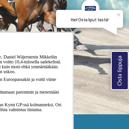
le. Daniel Wäjerstenin Mikkeliin
 voitto 10,4-tulosella sadekelistä.
vempi kuin moni ehkä ymmärtääkään.
en uskoo.
n Euroopassakin ja voitti viime
suorittamaan paremmin ja menemään
äkuun Kymi GP:ssä kolmanneksi. Ori
ista valmistuu tiistaina.