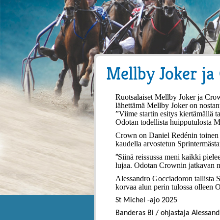
Mellby Joker ja
Ruotsalaiset Mellby Joker ja Crow
lähettämä Mellby Joker on nostanut
”Viime startin esitys kiertämällä 
Odotan todellista huipputulosta M
Crown on Daniel Redénin toinen e
kaudella arvostetun Sprintermästa
”
Siinä reissussa meni kaikki piele
lujaa. Odotan Crownin jatkavan 
Alessandro Gocciadoron tallista S
korvaa alun perin tulossa olleen Os
St Michel -ajo 2025
Banderas Bi / ohjastaja Alessand