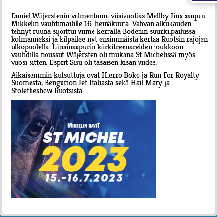
Daniel Wäjerstenin valmentama viisivuotias Mellby Jinx saapuu
Mikkelin vauhtimailille 16. heinäkuuta. Vahvan alkukauden
tehnyt ruuna sijoittui viime kerralla Bodenin suurkilpailussa
kolmanneksi ja kilpailee nyt ensimmäistä kertaa Ruotsin rajojen
ulkopuolella. Länsinaapurin kärkitreenareiden joukkoon
vauhdilla noussut Wäjersten oli mukana St Michelissä myös
vuosi sitten. Esprit Sisu oli tasaisen kisan viides.
Aikaisemmin kutsuttuja ovat Hierro Boko ja Run For Royalty
Suomesta, Bengurion Jet Italiasta sekä Hail Mary ja
Stoletheshow Ruotsista.