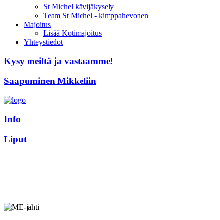
St Michel kävijäkysely
Team St Michel - kimppahevonen
Majoitus
Lisää Kotimajoitus
Yhteystiedot
Kysy meiltä ja vastaamme!
Saapuminen Mikkeliin
Info
Liput