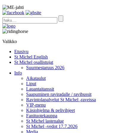
Valikko
Etusivu
St Michel English
St Michel osallistujat
Suurmestaruus 2026
Info
Aikataulut
Liput
Lauantaitanssit
Saapuminen raviradalle / ravibussit
Ravintolapalvelut St Michel -raveissa
VIP-menu
Käsiohjelma & pelivihjeet
Fanituotekauppa
St Michel lastenalue
St Michel -vedot 17.7.2026
Media