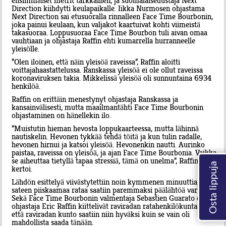
ensimmäiset metrit tarkkaillen, ja suomalaisedustaja Next
Direction kiihdytti keulapaikalle. Iikka Nurmosen ohjastama
Next Direction sai etusuoralla rinnalleen Face Time Bourbonin,
joka painui keulaan, kun valjakot kaartuivat kohti viimeistä
takasuoraa. Loppusuoraa Face Time Bourbon tuli aivan omaa
vauhtiaan ja ohjastaja Raffin ehti kumarrella hurranneelle
yleisölle.
”Olen iloinen, että näin yleisöä raveissa”, Raffin aloitti
voittajahaastattelussa. Ranskassa yleisöä ei ole ollut raveissa
koronaviruksen takia. Mikkelissä yleisöä oli sunnuntaina 6934
henkilöä.
Raffin on erittäin menestynyt ohjastaja Ranskassa ja
kansainvälisesti, mutta maailmantähti Face Time Bourbonin
ohjastaminen on hänellekin ilo.
”Muistutin hieman hevosta loppukaarteessa, mutta lähinnä
nautiskelin. Hevonen tykkää tehdä töitä ja kun tulin radalle,
hevonen hirnui ja katsoi yleisöä. Hevonenkin nautti. Aurinko
paistaa, raveissa on yleisöä, ja ajan Face Time Bourbonia. Vaikka
se aiheuttaa tietyllä tapaa stressiä, tämä on unelma”, Raffin
kertoi.
Lähdön esittelyä viivästytettiin noin kymmenen minuuttia, jotta
sateen piiskaamaa rataa saatiin paremmaksi päälähtöä varten.
Sekä Face Time Bourbonin valmentaja Sebastien Guarato että
ohjastaja Eric Raffin kiittelivät raviradan ratahenkilökuntaa siitä,
että raviradan kunto saatiin niin hyväksi kuin se vain oli
mahdollista saada tänään.