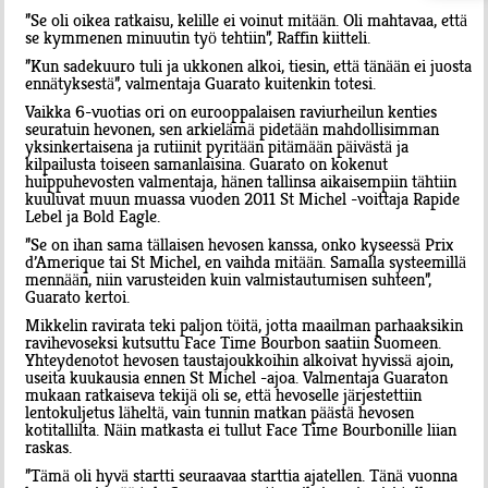
”Se oli oikea ratkaisu, kelille ei voinut mitään. Oli mahtavaa, että
se kymmenen minuutin työ tehtiin”, Raffin kiitteli.
”Kun sadekuuro tuli ja ukkonen alkoi, tiesin, että tänään ei juosta
ennätyksestä”, valmentaja Guarato kuitenkin totesi.
Vaikka 6-vuotias ori on eurooppalaisen raviurheilun kenties
seuratuin hevonen, sen arkielämä pidetään mahdollisimman
yksinkertaisena ja rutiinit pyritään pitämään päivästä ja
kilpailusta toiseen samanlaisina. Guarato on kokenut
huippuhevosten valmentaja, hänen tallinsa aikaisempiin tähtiin
kuuluvat muun muassa vuoden 2011 St Michel -voittaja Rapide
Lebel ja Bold Eagle.
”Se on ihan sama tällaisen hevosen kanssa, onko kyseessä Prix
d’Amerique tai St Michel, en vaihda mitään. Samalla systeemillä
mennään, niin varusteiden kuin valmistautumisen suhteen”,
Guarato kertoi.
Mikkelin ravirata teki paljon töitä, jotta maailman parhaaksikin
ravihevoseksi kutsuttu Face Time Bourbon saatiin Suomeen.
Yhteydenotot hevosen taustajoukkoihin alkoivat hyvissä ajoin,
useita kuukausia ennen St Michel -ajoa. Valmentaja Guaraton
mukaan ratkaiseva tekijä oli se, että hevoselle järjestettiin
lentokuljetus läheltä, vain tunnin matkan päästä hevosen
kotitallilta. Näin matkasta ei tullut Face Time Bourbonille liian
raskas.
”Tämä oli hyvä startti seuraavaa starttia ajatellen. Tänä vuonna