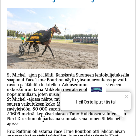
St Michel -ajon päätähti, Ranskasta Suomeen lentokuljetuksella
saapunut Face Time Bourbon näytti ylivoimaisuutensa ja voitti
ravien päälähdön leikitellen. Aikaisemmin päivällä iskeneen
ukkoskuuron takia Mikkelin ravirata ei ollut aivan
nopeimmillaan, joten uusia maailman- tai kilpailuennätyksiä ei
St Michel -ajossa nähty, mutta Face Time Bourbon teki silti
suuren vaikutuksen koko Mikkelissä paikalla olleeseen
raviyleisöön. 80 000 euron arvoinen voitto tuli tuloksella 09,7a
/ 1609 metriä. Leppävirtalaisen Timo Hulkkosen valmentama
Next Direction oli parhaana suomalaisena toinen St Michel -
ajossa.
Eric Raffinin ohjastama Face Time Bourbon otti lähdön aivan