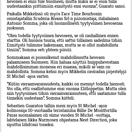
hevonen ei enää tule Suomeen, mutta miksi se ei voisi tulla
uudestaankin yrittämään ennätystä ensi vuonna”, Guarato sanoi.
Paikalla Mikkelissä oli myös Face Time Bourbonin
omistajatallin Scuderia Bivans Srl:n pääomistaja, italialainen
Antonio Somma, joka oli luonnollisesti tyytyväinen hevosensa
juoksuun.
”Olen todella tyytyväinen hevoseen, se oli rauhallinen ennen
starttia. Oli huonoa tuuria, että sattui tällainen sadeilma tähän.
Ennätystä tulimme hakemaan, mutta se ei ollut mahdollista
tänään”, Somma veti yhteen päivää.
Sommakaan ei poissulkenut mahdollisuutta hevosen
palaamiseen Suomeen. Hän haluaa näyttää huippuhevostaan
mahdollisimman monessa eri maassa, mikäli se vain on
mahdollista. Somma kehui myös Mikkelin raviradan järjestelyjä
St Michel -ajoa varten.
”Kiitän vieraanvaraisuudesta, kaikki on mennyt todella hienosti.
Voi olla, että osallistumme ensi vuonna Elitloppetiin. Mutta olen
niin tyytyväinen tähän vieraanvaraisuuteen, että saatamme tulla
tännekin uudestaan”, Somma kiitteli.
Sebastien Guaraton talliin meni myös St Michel -ajon
kolmossija 10-vuotiaalla terästamma Billie De Montfortilla.
Paras suomalainen oli viime vuoden St Michel -voittaja,
lahtelaisen Iikka Nurmosen ohjastama Next Direction, joka
sijoittui lähdössä toiseksi.