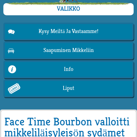
VALIKKO
Kysy Meiltä Ja Vastaamme!
Saapuminen Mikkeliin
Info
Liput
Face Time Bourbon valloitti
mikkeliläisyleisön sydämet