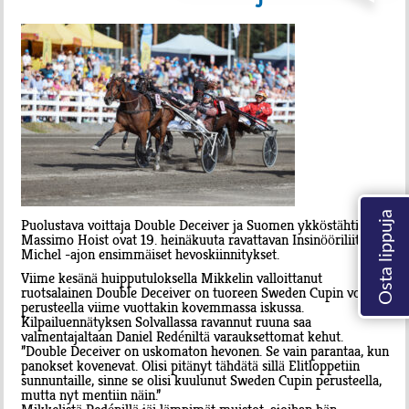
Puolustava voittaja Double Deceiver ja Suomen ykköstähti
Massimo Hoist ovat 19. heinäkuuta ravattavan Insinööriliitto St
Michel -ajon ensimmäiset hevoskiinnitykset.
Viime kesänä huipputuloksella Mikkelin valloittanut
ruotsalainen Double Deceiver on tuoreen Sweden Cupin voiton
perusteella viime vuottakin kovemmassa iskussa.
Kilpailuennätyksen Solvallassa ravannut ruuna saa
valmentajaltaan Daniel Redéniltä varauksettomat kehut.
”Double Deceiver on uskomaton hevonen. Se vain parantaa, kun
panokset kovenevat. Olisi pitänyt tähdätä sillä Elitloppetiin
sunnuntaille, sinne se olisi kuulunut Sweden Cupin perusteella,
mutta nyt mentiin näin.”