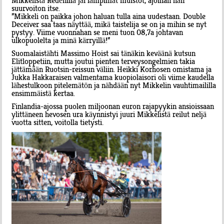
Mikkelistä Redénillä jäi lämpimät muistot, ajoihan hän
suurvoiton itse.
”Mikkeli on paikka johon haluan tulla aina uudestaan. Double
Deceiver saa taas näyttää, mikä taistelija se on ja mihin se nyt
pystyy. Viime vuonnahan se meni tuon 08,7a johtavan
ulkopuolelta ja minä kärryillä!”
Suomalaistähti Massimo Hoist sai tänäkin keväänä kutsun
Elitloppetiin, mutta joutui pienten terveysongelmien takia
jättämään Ruotsin-reissun väliin. Heikki Korhosen omistama ja
Jukka Hakkaraisen valmentama kuopiolaisori oli viime kaudella
lähestulkoon pitelemätön ja nähdään nyt Mikkelin vauhtimaililla
ensimmäistä kertaa.
Finlandia-ajossa puolen miljoonan euron rajapyykin ansioissaan
ylittäneen hevosen ura käynnistyi juuri Mikkelistä reilut neljä
vuotta sitten, voitolla tietysti.