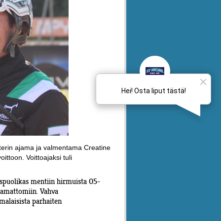
kterin ajama ja valmentama Creatine
ttoon. Voittoajaksi tuli
uspuolikas mentiin hirmuista 05-
ttamattomiin. Vahva
malaisista parhaiten