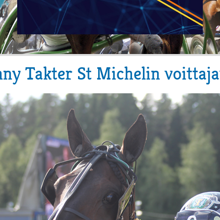
nny Takter St Michelin voittaj