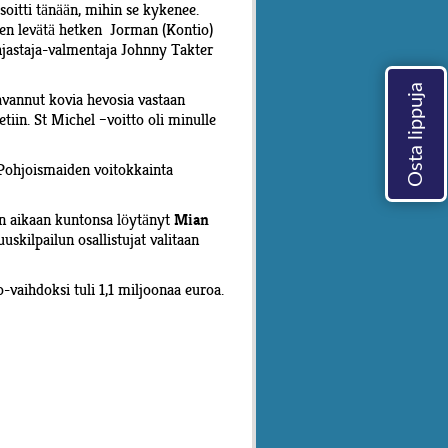
soitti tänään, mihin se kykenee.
een levätä hetken Jorman (Kontio)
 ohjastaja-valmentaja Johnny Takter
ravannut kovia hevosia vastaan
tiin. St Michel –voitto oli minulle
. Pohjoismaiden voitokkainta
n aikaan kuntonsa löytänyt
Mian
skilpailun osallistujat valitaan
-vaihdoksi tuli 1,1 miljoonaa euroa.