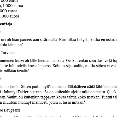
2 000 euroa
a, 1 000 euroa
1 000 euroa
 1 000 euroa
entteja
n
ri oli liian paineissaan sisäradalla. Harmittaa tietysti, koska en usko
aista tämä on.”
u Torvinen
imeinen kurvi oli tälle hieman hankala. Ori kuitenkin spurttasi vielä 
sillä se tuli todella kovaa lopussa. Kolmas sija saatiin, mutta siihen ei vo
 millään tavalla.”
o
sta liikkeelle. Sitten joutui kyllä ajamaan. Jälkikäteen näitä lähtöjä on he
t (Johnny) Takterin eteeni. Se on kuitenkin ajettu mitä on ajettu. Quick
nään. Vauhti oli kuitenkin tappavan kovaa tahtia koko matkan. Tuntui ta
n muutoin mennyt mainiosti, joten ei tässä mitään.”
ippe Daugeard