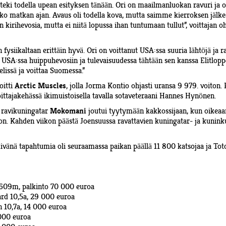
 teki todella upean esityksen tänään. Ori on maailmanluokan ravuri ja o
koko matkan ajan. Avaus oli todella kova, mutta saimme kierroksen jälk
n kirihevosia, mutta ei niitä lopussa ihan tuntumaan tullut”, voittajan
n fysiikaltaan erittäin hyvä. Ori on voittanut USA:ssa suuria lähtöjä ja 
i USA:ssa huippuhevosiin ja tulevaisuudessa tähtään sen kanssa Elitloppe
lissä ja voittaa Suomessa.”
oitti
, jolla Jorma Kontio ohjasti uransa 9 979. voiton
Arctic Muscles
voittajakehässä ikimuistoisella tavalla sotaveteraani Hannes Hynönen.
ravikuningatar
joutui tyytymään kakkossijaan, kun oikeaa
Mokomani
oon. Kahden viikon päästä Joensuussa ravattavien kuningatar- ja kuninkuu
ivänä tapahtumia oli seuraamassa paikan päällä 11 800 katsojaa ja Toto
1609m, palkinto 70 000 euroa
ard 10,5a, 29 000 euroa
 10,7a, 14 000 euroa
 000 euroa