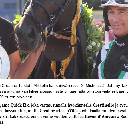
 Creatine ihastutti Mikkelin kansainvälisessä St Michelissä. Johnny Ta
 alkumatkan kilvanajossa, mistä piittaamatta ori irtosi vielä selvään voi
000 euron arvoinen.
ajama
, joka vastasi rinnalle hyökänneelle
ja ava
Quick Fix
Creatinelle
matkavvauhtiin, mutta Creatine irtosi päätöspuolikkaalla muiden tavoi
kiri kakkoseksi ennen viime vuoden voittajaa
. Suo
e
Reven d´Amouria
äs.