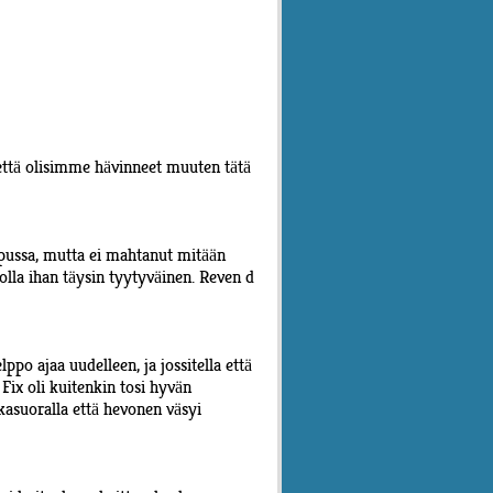
, että olisimme hävinneet muuten tätä
lopussa, mutta ei mahtanut mitään
i olla ihan täysin tyytyväinen. Reven d
lppo ajaa uudelleen, ja jossitella että
 Fix oli kuitenkin tosi hyvän
kasuoralla että hevonen väsyi