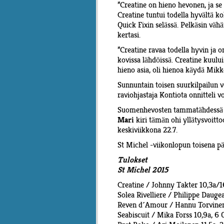
”Creatine on hieno hevonen, ja se
Creatine tuntui todella hyvältä 
Quick Fixin selässä. Pelkäsin vähä
kertasi.
”Creatine ravaa todella hyvin ja o
kovissa lähdöissä. Creatine kuulu
hieno asia, oli hienoa käydä Mikke
Sunnuntain toisen suurkilpailun v
raviohjastaja Kontiota onnitteli 
Suomenhevosten tammatähdessä 
kiri tämän ohi yllätysvoitt
Mari
keskiviikkona 22.7.
St Michel -viikonlopun toisena pä
Tulokset
St Michel 2015
Creatine / Johnny Takter 10,3a/
Solea Rivelliere / Philippe Dauge
Reven d´Amour / Hannu Torvinen
Seabiscuit / Mika Forss 10,9a, 6