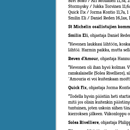
Bret Boko / Ari Moilanen 11,5a, 
Stormysky / Jukka Torvinen 11,6
Quick Fix / Jorma Kontio 11,7a, 
Smilin Eli / Daniel Reden 16,1ax,
St Michelin osallistujien komm
, ohjastaja Daniel Rede
Smilin Eli
”Hevonen laukkasi lähtöön, koska o
lähtöä. Harmin paikka, mutta sell
, ohjastaja Hann
Reven d’Amour
”Hevonen oli ihan hyvä kolmas. Vi
ranskalaiselle (Solea Rivelliere), 
´Amouria ei voi kuitenkaan moittia
, ohjastaja Jorma Konti
Quick Fix
”Todella hyvin päästiin heti starti
mitä jos olisin kuitenkin päästäny
tuntuinen, joten uskoin siihen tä
kierroksen jälkeen. Viikonloppu o
, ohjastaja Phil
Solea Rivelliere