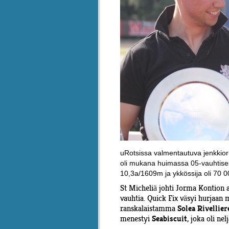
uRotsissa valmentautuva jenkkiori
oli mukana huimassa 05-vauhtisessa
10,3a/1609m ja ykkössija oli 70 
St Micheliä johti Jorma Kontion 
vauhtia. Quick Fix väsyi hurjaan 
ranskalaistamma
Solea Rivellier
menestyi
, joka oli nelj
Seabiscuit