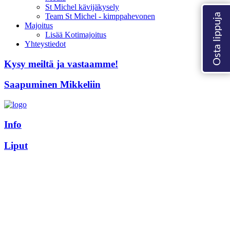
St Michel kävijäkysely
Team St Michel - kimppahevonen
Majoitus
Lisää Kotimajoitus
Yhteystiedot
Kysy meiltä ja vastaamme!
Saapuminen Mikkeliin
Info
Liput