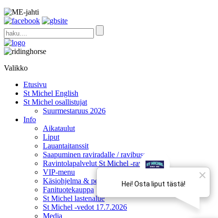
Valikko
Etusivu
St Michel English
St Michel osallistujat
Suurmestaruus 2026
Info
Aikataulut
Liput
Lauantaitanssit
Saapuminen raviradalle / ravibussit
Ravintolapalvelut St Michel -raveissa
VIP-menu
Käsiohjelma & pelivihjeet
Fanituotekauppa
St Michel lastenalue
St Michel -vedot 17.7.2026
Media